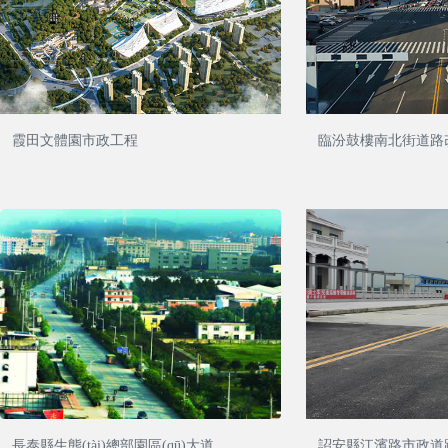
霞田文體園市政工程
臨汾鼓樓南北街道路
企業(yè)概況
新聞中心
長泰縣生態(tài)總部園區(qū)大道
詔安縣江濱路市政道